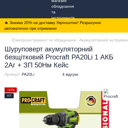
🔥 Знижка 20% на доставку Укрпоштою! Розрахунок
автоматично при отриманні
Електроінструмент та обладнання
Акумуляторний інструмен
Шуруповерт акумуляторний
безщітковий Procraft PA20Li 1 АКБ
2Аг + ЗП 50Нм Кейс
Артикул:
PA20Li
4 відгуки
−17%
ХІТ