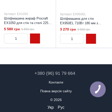
Артикул: EX1050
Артикул: EX950EL
Шліфмашина жираф Procraft
Шліфмашина для стін
EX1050 для стін та стелі 225
EX950EL 710Вт 180 мм з
мм, 750 Вт, регулювання
пилозбірником
5 580 грн
3 270 грн
5 850 грн
3 560 грн
обертів, система
пиловидалення
+380 (96) 91 79 664
Контакти
Повна версія сайту
© 2026
Укр
Рус