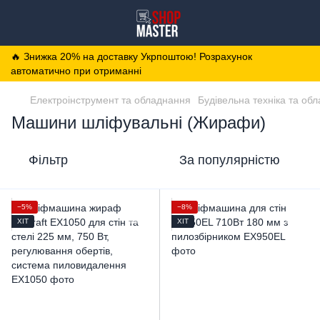
🔥 Знижка 20% на доставку Укрпоштою! Розрахунок
автоматично при отриманні
Електроінструмент та обладнання
Будівельна техніка та об
Машини шліфувальні (Жирафи)
Фільтр
За популярністю
−5%
−8%
ХІТ
ХІТ