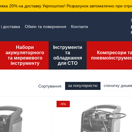
ижка 20% на доставку Укрпоштою! Розрахунок автоматично при отр
і доставка
Обмін та повернення
Контакти
да користувача
Публічна оферта
Набори
Інструменти
акумуляторного
та
Компресори т
та мережевого
обладнання
пневмоінструме
інструменту
для СТО
за популярністю
спочатку деше
Сортування:
−5%