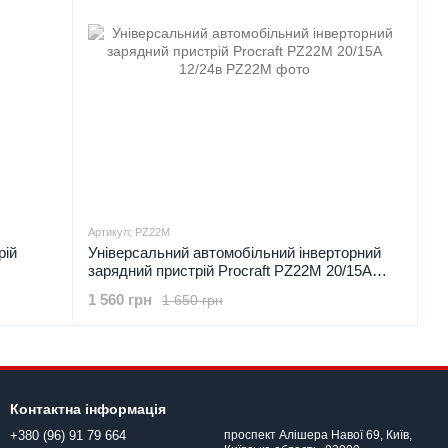
Артикул: PZ22M
рій
Універсальний автомобільний інверторний
зарядний пристрій Proсraft PZ22M 20/15А
12/24в
1 560 грн
1 650 грн
Контактна інформація
+380 (96) 91 79 664
проспект Алішера Навої 69, Київ,