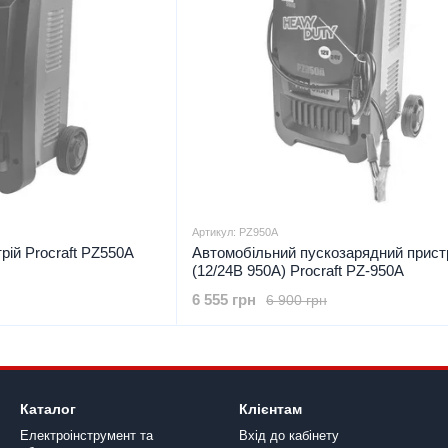
Артикул: PZ950A
рій Procraft PZ550A
Автомобільний пускозарядний прист
(12/24В 950А) Procraft PZ-950A
6 555 грн
6 900 грн
Каталог
Клієнтам
Електроінструмент та
Вхід до кабінету