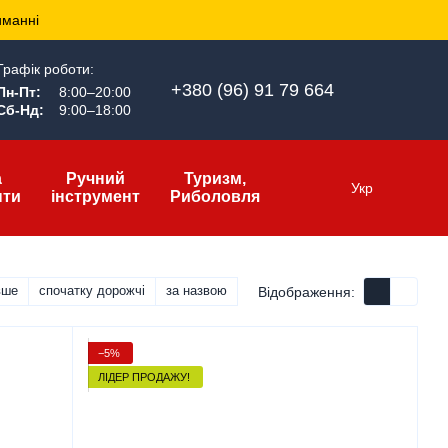
иманні
Графік роботи:
+380 (96) 91 79 664
Пн-Пт:
8:00–20:00
Сб-Нд:
9:00–18:00
а
Ручний
Туризм,
Укр
нти
інструмент
Риболовля
вше
спочатку дорожчі
за назвою
Відображення:
−5%
ЛІДЕР ПРОДАЖУ!