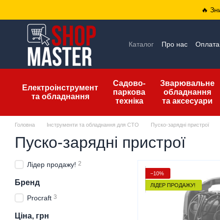
Перейти до основного контенту
🔥 Зн
Каталог
Про нас
Оплата 
Відгуки про магазин
Уго
Садово-
Зварювальне
Електроінструмент
паркова
обладнання
та обладнання
техніка
та аксесуари
Головна
Інструменти та обладнання для СТО
Пуско-зарядні пристрої
Пуско-зарядні пристрої
2
Лідер продажу!
−10%
Бренд
ЛІДЕР ПРОДАЖУ!
3
Procraft
Ціна, грн