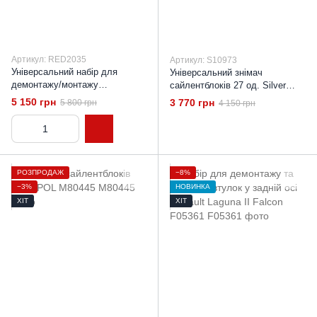
Артикул: RED2035
Артикул: S10973
Універсальний набір для
Універсальний знімач
демонтажу/монтажу
сайлентблоків 27 од. Silver
сайлентблоків Професійний
S10973 Набір для
5 150 грн
3 770 грн
5 800 грн
4 150 грн
набір для заміни втулок 34-
випресування сайлентблоків
72мм
РОЗПРОДАЖ
−8%
−3%
НОВИНКА
ХІТ
ХІТ