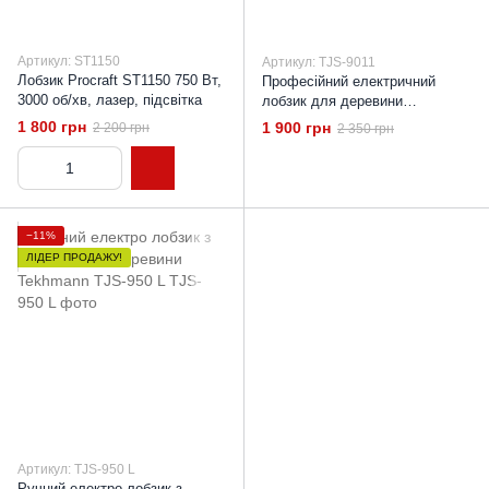
Артикул: ST1150
Артикул: TJS-9011
Лобзик Procraft ST1150 750 Вт,
Професійний електричний
3000 об/хв, лазер, підсвітка
лобзик для деревини
Tekhmann TJS-9011 900 Вт з
1 800 грн
1 900 грн
2 200 грн
2 350 грн
лазером
−11%
ЛІДЕР ПРОДАЖУ!
Артикул: TJS-950 L
Ручний електро лобзик з