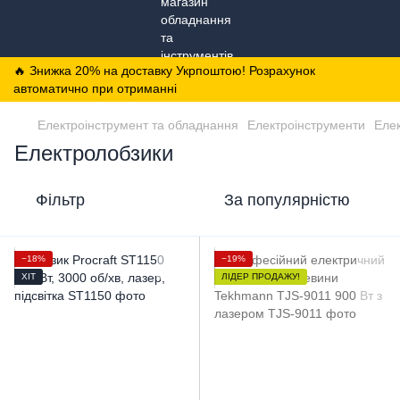
🔥 Знижка 20% на доставку Укрпоштою! Розрахунок
автоматично при отриманні
Електроінструмент та обладнання
Електроінструменти
Еле
Електролобзики
Фільтр
За популярністю
−18%
−19%
ХІТ
ЛІДЕР ПРОДАЖУ!