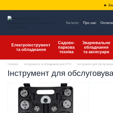
Перейти до основного контенту
🔥 Зн
Каталог
Про нас
Оплата 
Відгуки про магазин
Уго
Садово-
Зварювальне
Електроінструмент
паркова
обладнання
та обладнання
техніка
та аксесуари
Головна
Інструменти та обладнання для СТО
Інструмент для обслуговув
Інструмент для обслуговува