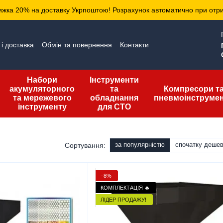
ижка 20% на доставку Укрпоштою! Розрахунок автоматично при отр
і доставка
Обмін та повернення
Контакти
да користувача
Публічна оферта
Набори
Інструменти
акумуляторного
та
Компресори т
та мережевого
обладнання
пневмоінструме
інструменту
для СТО
за популярністю
спочатку деше
Сортування:
−8%
КОМПЛЕКТАЦІЯ 🔥
ЛІДЕР ПРОДАЖУ!