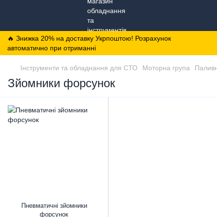
🔥 Знижка 20% на доставку Укрпоштою! Розрахунок
автоматично при отриманні
Інструменти та обладнання для СТО
Моторна група
Паливн
Зйомники форсунок
Пневматичні зйомники
форсунок