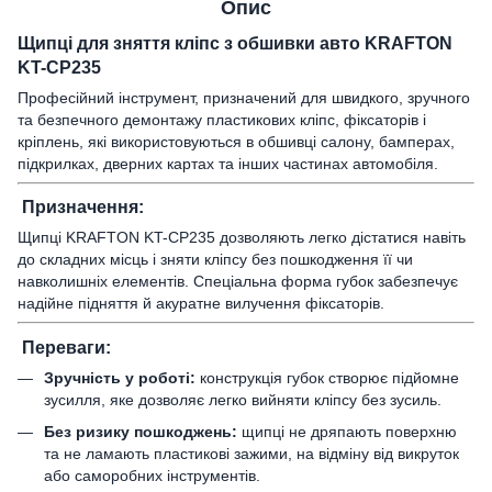
Опис
Щипці для зняття кліпс з обшивки авто KRAFTON
KT-CP235
Професійний інструмент, призначений для швидкого, зручного
та безпечного демонтажу пластикових кліпс, фіксаторів і
кріплень, які використовуються в обшивці салону, бамперах,
підкрилках, дверних картах та інших частинах автомобіля.
Призначення:
Щипці KRAFTON KT-CP235 дозволяють легко дістатися навіть
до складних місць і зняти кліпсу без пошкодження її чи
навколишніх елементів. Спеціальна форма губок забезпечує
надійне підняття й акуратне вилучення фіксаторів.
Переваги:
Зручність у роботі:
конструкція губок створює підйомне
зусилля, яке дозволяє легко вийняти кліпсу без зусиль.
Без ризику пошкоджень:
щипці не дряпають поверхню
та не ламають пластикові зажими, на відміну від викруток
або саморобних інструментів.