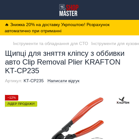
🔥 Знижка 20% на доставку Укрпоштою! Розрахунок
автоматично при отриманні
Інструменти та обладнання для СТО
Інструменти для кузовн
Щипці для зняття кліпсу з оббивки
авто Clip Removal Plier KRAFTON
KT-CP235
Артикул:
KT-CP235
Написати відгук
−12%
ЛІДЕР ПРОДАЖУ!