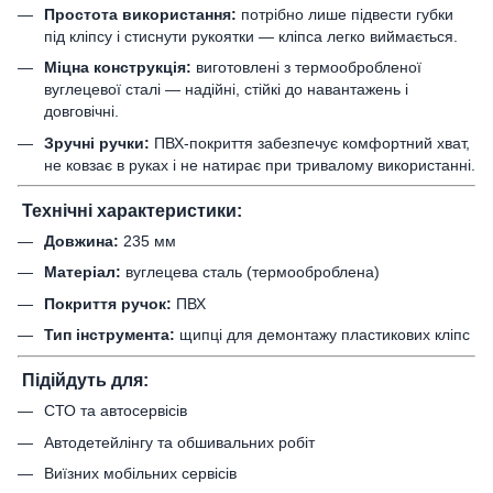
Простота використання:
потрібно лише підвести губки
під кліпсу і стиснути рукоятки — кліпса легко виймається.
Міцна конструкція:
виготовлені з термообробленої
вуглецевої сталі — надійні, стійкі до навантажень і
довговічні.
Зручні ручки:
ПВХ-покриття забезпечує комфортний хват,
не ковзає в руках і не натирає при тривалому використанні.
Технічні характеристики:
Довжина:
235 мм
Матеріал:
вуглецева сталь (термооброблена)
Покриття ручок:
ПВХ
Тип інструмента:
щипці для демонтажу пластикових кліпс
Підійдуть для:
СТО та автосервісів
Автодетейлінгу та обшивальних робіт
Виїзних мобільних сервісів