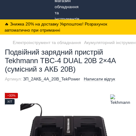
🔥 Знижка 20% на доставку Укрпоштою! Розрахунок
автоматично при отриманні
Електроінструмент та обладнання
Акумуляторний інструмен
Подвійний зарядний пристрій
Tekhmann TBC-4 DUAL 20В 2×4А
(сумісний з АКБ 20В)
Артикул:
ЗП_2АКБ_4А_20В_TekPower
Написати відгук
−33%
ХІТ