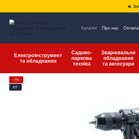
Перейти до основного контенту
🔥 Зн
Каталог
Про нас
Оплата 
Відгуки про магазин
Уго
Садово-
Зварювальне
Електроінструмент
паркова
обладнання
та обладнання
техніка
та аксесуари
−7%
ХІТ