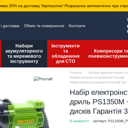
ижка 20% на доставку Укрпоштою! Розрахунок автоматично при отр
і доставка
Обмін та повернення
Контакти
да користувача
Публічна оферта
Набори
Інструменти
акумуляторного
та
Компресори т
та мережевого
обладнання
пневмоінструме
інструменту
для СТО
Головна
Набори акумуляторного та
Набори електро інструментів Procraft
Набір електроінструментів Procraft 2в
Набір електроінс
дриль PS1350M 
дисків Гарантія 3
В наявності
Артикул: PS1350M_