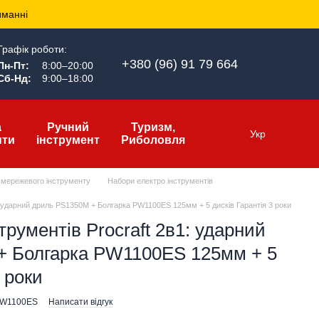
иманні
Графік роботи:
+380 (96) 91 79 664
Пн-Пт:
8:00–20:00
Сб-Нд:
9:00–18:00
а
Ручний
Туризм,
Укр
нти
інструмент
Риболовля
 мережевого інструменту
Набори електро інструментів
1: ударний дриль PS1350M + Болгарка PW1100ES 125мм + 5 дисків Гарантія 3 роки
трументів Procraft 2в1: ударний
+ Болгарка PW1100ES 125мм + 5
 роки
PW1100ES
Написати відгук