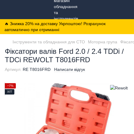
🔥 Знижка 20% на доставку Укрпоштою! Розрахунок
автоматично при отриманні
Інструменти та обладнання для СТО
Моторна група
Фіксат
Фіксатори валів Ford 2.0 / 2.4 TDDi /
TDCi REWOLT T8016FRD
Артикул:
RE T8016FRD
Написати відгук
−7%
ХІТ