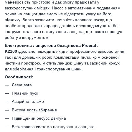
маневровість пристрою й дає змогу працювати у
важкодоступних місцях. Насос з автоматичним подаванням
оливи на ланцюг дає змогу не відвертати увагу на його
підкачку. Варто зазначити наявність плавного пуску, що
неабияк продовжить працездатність електродвигуна та без
інструментального натягування ланцюга, що також спрощує
роботу з інструментом.
Електропила ланцюгова безщіткова Procraft
K2100
ідеально підходить як для професійного використання,
так і для домашніх робіт. Комплектація пили, крім основної
частини пристрою, містить ланцюг, шину та захисний кожух
для зберігання і транспортування шини.
Особливості:
Легка вага
Плавний пуск
Аварійне гальмо
Висока якість збирання
Підвищений ресурс двигуна
Безключова система натягування ланцюга