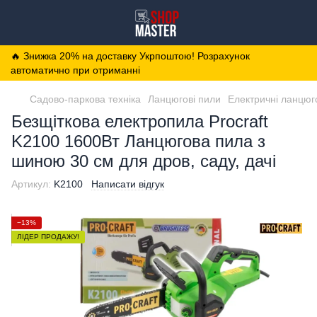
🔥 Знижка 20% на доставку Укрпоштою! Розрахунок
автоматично при отриманні
Садово-паркова техніка
Ланцюгові пили
Електричні ланцюг
Безщіткова електропила Procraft
K2100 1600Вт Ланцюгова пила з
шиною 30 см для дров, саду, дачі
Артикул:
K2100
Написати відгук
−13%
ЛІДЕР ПРОДАЖУ!