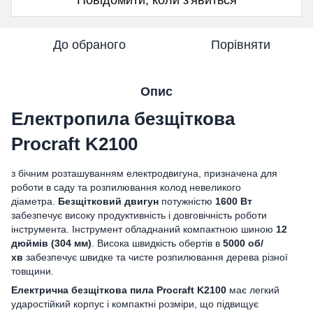
До обраного
Порівняти
Опис
Електропила безщіткова
Procraft K2100
з бічним розташуванням електродвигуна, призначена для
роботи в саду та розпилювання колод невеликого
діаметра.
Безщітковий двигун
потужністю
1600 Вт
забезпечує високу продуктивність і довговічність роботи
інструмента. Інструмент обладнаний компактною шиною
12
дюймів (304 мм)
. Висока швидкість обертів
в
5000 об/
хв
забезпечує швидке та чисте розпилювання дерева різної
товщини.
Електрична безщіткова пила Procraft K2100
має легкий
ударостійкий корпус і компактні розміри, що підвищує