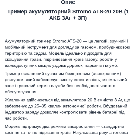
Опис
Тример акумуляторний Stromo ATS-20 20В (1
АКБ 3Аг + ЗП)
Акумуляторний тример Stromo ATS-20 — це легкий, зручний і
мобільний інструмент для догляду за газоном, прибудинковою
територією та садом. Модель ідеально підходить для
скошування трави, підрівнювання країв газону, роботи у
важкодоступних місцях уздовж доріжок, парканів і клумб.
Тример оснащений сучасним безщітковим (асинхронним)
двигуном, який забезпечує високу ефективність, мінімальний
знос і тривалий термін служби без необхідності частого
обслуговування.
Живлення здійснюється від акумулятора 20 В ємністю 3 Аг, що
забезпечує до 25–35 хвилин автономної роботи. Вбудований
індикатор заряду дозволяє контролювати рівень батареї під
час роботи.
Модель підтримує два режими використання — стандартне
косіння та точне підрізання країв. Регульована ріжуча головка