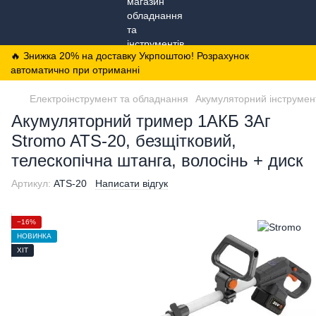
🔥 Знижка 20% на доставку Укрпоштою! Розрахунок
автоматично при отриманні
Електроінструмент та обладнання
Акумуляторний інструмен
Акумуляторний тример 1АКБ 3Аг
Stromo ATS-20, безщітковий,
телескопічна штанга, волосінь + диск
Артикул:
ATS-20
Написати відгук
−16%
НОВИНКА
ХІТ