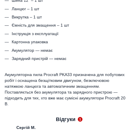
Шина 12" – 1 шт
Ланцюг – 1 шт
Викрутка – 1 шт
Ємність для змащення – 1 шт
Інструкція з експлуатації
Картонна упаковка
Акумулятор — немає
Зарядний пристрій — немає
Акумуляторна пила Procraft PKA33 призначена для побутових
робіт і оснащена безщітковим двигуном, безключовою
натяжкою ланцюга та автоматичним змащенням.
Поставляється без акумулятора та зарядного пристрою —
підходить для тих, хто вже має сумісні акумулятори Procraft 20
В.
Відгуки
1
Сергій М.