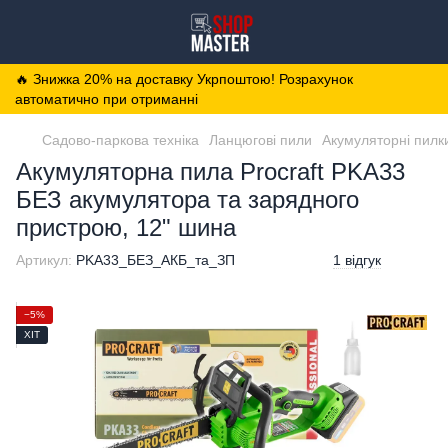
🔥 Знижка 20% на доставку Укрпоштою! Розрахунок
автоматично при отриманні
Садово-паркова техніка
Ланцюгові пили
Акумуляторні пилк
Акумуляторна пила Procraft PKA33
БЕЗ акумулятора та зарядного
пристрою, 12" шина
Артикул:
PKA33_БЕЗ_АКБ_та_ЗП
1 відгук
−5%
ХІТ