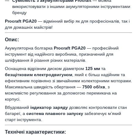
Сумісність з акумуляторами Procraft
— можна
використовувати з іншими акумуляторними інструментами
бренду
Procraft PGA20
— відмінний вибір як для професіоналів, так і
для домашніх майстрів!
Опис:
Акумуляторна болгарка
Procraft PGA20
— професійний
інструмент від надійного виробника, призначений для
шліфування й різання різних матеріалів.
Оснащена відрізним диском діаметром
125 мм
та
безщітковим електродвигуном
, який є більш надійним та
ефективним порівняно зі звичайними колекторними моторами.
Максимальна швидкість обертання —
7500 об/хв
, з
можливістю регулювання за допомогою перемикача на
корпусі.
Вбудований
індикатор заряду
дозволяє контролювати стан
батареї, а
система плавного запуску
забезпечує м’який
старт інструмента.
Технічні характеристики: