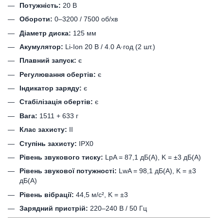
Потужність:
20 В
Обороти:
0–3200 / 7500 об/хв
Діаметр диска:
125 мм
Акумулятор:
Li-Ion 20 В / 4.0 А·год (2 шт.)
Плавний запуск:
є
Регулювання обертів:
є
Індикатор заряду:
є
Стабілізація обертів:
є
Вага:
1511 + 633 г
Клас захисту:
II
Ступінь захисту:
IPX0
Рівень звукового тиску:
LpA = 87,1 дБ(А), K = ±3 дБ(А)
Рівень звукової потужності:
LwA = 98,1 дБ(А), K = ±3
дБ(А)
Рівень вібрації:
44,5 м/с², K = ±3
Зарядний пристрій:
220–240 В / 50 Гц