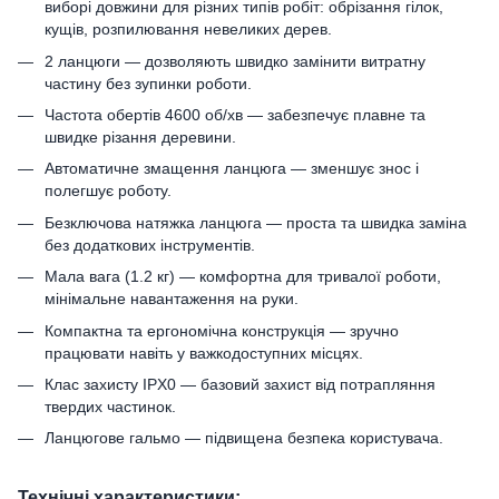
виборі довжини для різних типів робіт: обрізання гілок,
кущів, розпилювання невеликих дерев.
2 ланцюги — дозволяють швидко замінити витратну
частину без зупинки роботи.
Частота обертів 4600 об/хв — забезпечує плавне та
швидке різання деревини.
Автоматичне змащення ланцюга — зменшує знос і
полегшує роботу.
Безключова натяжка ланцюга — проста та швидка заміна
без додаткових інструментів.
Мала вага (1.2 кг) — комфортна для тривалої роботи,
мінімальне навантаження на руки.
Компактна та ергономічна конструкція — зручно
працювати навіть у важкодоступних місцях.
Клас захисту IPX0 — базовий захист від потрапляння
твердих частинок.
Ланцюгове гальмо — підвищена безпека користувача.
Технічні характеристики: