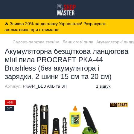
🔥 Знижка 20% на доставку Укрпоштою! Розрахунок
автоматично при отриманні
Садово-паркова техніка
Ланцюгові пили
Акумуляторні пилк
Акумуляторна безщіткова ланцюгова
міні пила PROCRAFT PKA-44
Brushless (без акумулятора і
зарядки, 2 шини 15 см та 20 см)
Артикул:
PKA44_БЕЗ АКБ та ЗП
1 відгук
−9%
ХІТ