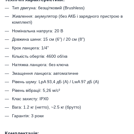
Тип двигуна: безщітковий (Brushless)
Живлення: акумулятор (без АКБ і зарядного пристрою в
комплекті)
Номінальна напруга: 20 В
Довжина шини: 15 см (6") / 20 см (8")
Крок ланцюга: 1/4"
Кількість обертів: 4600 об/хв
Натяжка ланцюга: без ключа
Змащення ланцюга: автоматичне
Рівень шуму: LpA 93,4 дБ (A) / LwA 97 дБ (A)
Рівень вібрації: 5,26 м/с²
Клас захисту: IPX0
Вага: 1.2 кг (нетто), ~2.5 кг (брутто)
Гарантія: 3 роки
Комплектація: