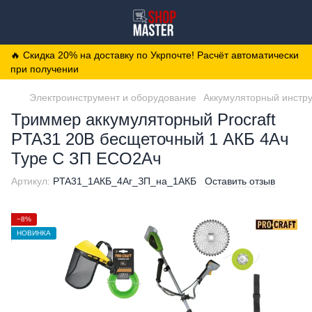
🔥 Скидка 20% на доставку по Укрпочте! Расчёт автоматически
при получении
Электроинструмент и оборудование
Аккумуляторный инстр
Триммер аккумуляторный Procraft
PTA31 20В бесщеточный 1 АКБ 4Ач
Type C ЗП ECO2Ач
Артикул:
PTA31_1АКБ_4Аг_ЗП_на_1АКБ
Оставить отзыв
−8%
НОВИНКА