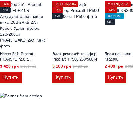
−6%
РАСПРОДАЖА
РАСПРОДАЖА
ХИТ
−7%
−14%
ХИТ
НОВИНКА
ХИТ
Набор 2в1: Procraft
Электрический тельфер
Дисковая пила P
PKA45+EP2.0R
Procraft TP500 250/500 кг
KR2300
Аккумуляторная мини
3 420 грн
5 100 грн
2 400 грн
3 650 грн
5 460 грн
2 80
пила 20В 2АКБ 2Ач Кейс
с Удлинителем 120-200см
Купить
Купить
Купить