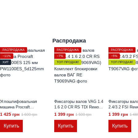
Распродажа
РАСПРОДАЖА
РАСПРОДАЖА
РАСПРОДАЖА
−11%
−7%
−5%
ХИТ
ТОП ПРОДАЖ!
ТОП ПРОДАЖ!
Углошлифовальная
Фиксаторы валов VAG 1.4
Фиксаторы вал
машина Procraft
1.6 2.0 CR RS TDI Rewolt
2.4/3.2 FSI Rewo
PW1100ES 125 мм
(T9069VAG) Комплект
(T9067VAG)
1 425 грн
1 399 грн
1 399 грн
1 600 грн
1 500 грн
1 46
блокировки валов ВАГ
Купить
Купить
Купить