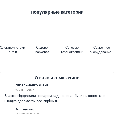
Популярные категории
Электроинструм
Садово-
Сетевые
Сварочное
ент и
парковая
газонокосилки
оборудование и
оборудование
техника
аксессуары
Отзывы о магазине
Рибальченко Діана
30 июня 2026
Вчасно відправили, товаром задоволена, були питання, але
швидко допомогли все вирішити.
Володимир
23 февраля 2026