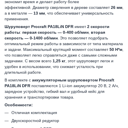
экономит время и делает работу более
эффективной. Диаметр сверления в дереве составляет
26 мм
,
а в металле —
13 мм
, что обеспечивает универсальность
применения.
Шуруповерт Procraft PA18LiN DFR
имеет
2 скорости
работы
:
первая скорость — 0-400 об/мин
,
вторая
скорость — 0-1400 об/мин
. Это позволяет подобрать
оптимальный режим работы в зависимости от типа материала
и задачи. Максимальный крутящий момент составляет
50 Н*м
,
что позволяет легко справляться даже с самыми сложными
задачами. С весом всего
1,25 кг
, этот шуруповерт легок и
удобен в использовании, что снижает усталость при
длительной работе.
В комплекте с
аккумуляторным шуруповертом Procraft
PA18LiN DFR
поставляются 1 Li-ion аккумулятор 20 B, 2 А/ч,
зарядное устройство, гибкий вал и удобный кейс для
хранения и транспортировки товара.
Особенности:
Отличная комплектация
Двухскоростной редуктор