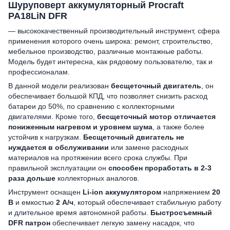
Шуруповерт аккумуляторный Procraft
PA18LiN DFR
— высококачественный производительный инструмент, сфера
применения которого очень широка: ремонт, строительство,
мебельное производство, различные монтажные работы.
Модель будет интересна, как рядовому пользователю, так и
профессионалам.
В данной модели реализован
бесщеточный двигатель
, он
обеспечивает большой КПД, что позволяет снизить расход
батареи до 50%, по сравнению с коллекторными
двигателями. Кроме того,
бесщеточный мотор
отличается
пониженным нагревом и уровнем шума
, а также более
устойчив к нагрузкам.
Бесщеточный двигатель
не
нуждается в обслуживании
или замене расходных
материалов на протяжении всего срока службы. При
правильной эксплуатации он
способен проработать в 2-3
раза дольше
коллекторных аналогов.
Инструмент оснащен
Li-ion аккумулятором
напряжением
20
В
и емкостью
2 А/ч
, который обеспечивает стабильную работу
и длительное время автономной работы.
Быстросъемный
DFR патрон
обеспечивает легкую замену насадок, что