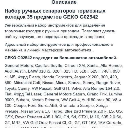
Описание
Набор ручных сепараторов тормозных
колодок 35 предметов GEKO G02542
Универсальный набор инструментов для разделения
тормозных колодок с ручным приводом. Позволяет делать
работу вручную, не повреждая прокладки в поршнях.
Идеальный набор инструментов для профессионального
механика и личной мастерской автолюбителя.
GEKO G02542 подходит на большинство автомобилей.
General Motors, Cadillac Seville, Citroen XM, Xantia, Alfa Romeo,
Audi, Austin, BMW 318 iS, 320 i, 325 TD, 518 i, 525 i, 740 i, 850
ci, M5, Форд Fiesta, Honda Concerto, Jaguar X 200, 300, 420,
560, Mitsubishi Colt, Nissan Micra, Stanza, Sunny, Range Rover,
Toyota Camry, VW Passat, Golf GTI, Volvo, Alfa Romeo 164 2.0,
Fiat, Форд Tel Laser, General Motors Saturn, Grand Prix, Lumina
9000, Subaru, Nissan Primera, VW Golf 4, Audi 80 oraz 90, V8 и
100, Coupe, Ford Sierra ABS, Granada и Scorpio, Хонда
Prelude, Nissan Silvia 1.8 Turbo, Blue Bird Primera 2.0 и, LS, GS,
GSX, Rover Peugeot 405 1.9Gi, Gri, Sri, GTXI, MI16, 605 2.0 Sri,
GT, MR2, VW Golf Oraz Passat Cl, Gl, GT, GT 16V, 16V Corrado,