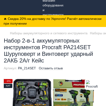
🔥 Скидка 20% на доставку по Укрпочте! Расчёт автоматически
при получении
Наборы аккумуляторного и сетевого инструмента
Наборы а
Набор 2-в-1 аккумуляторных
инструментов Procraft PA214SET
Шуруповерт и Винтоверт ударный
2АКБ 2А/г Кейс
Артикул:
PA_214SET
Оставить отзыв
−9%
ХИТ