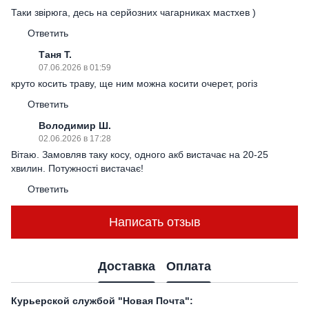
Таки звірюга, десь на серйозних чагарниках мастхев )
Ответить
Таня Т.
07.06.2026 в 01:59
круто косить траву, ще ним можна косити очерет, рогіз
Ответить
Володимир Ш.
02.06.2026 в 17:28
Вітаю. Замовляв таку косу, одного акб вистачає на 20-25
хвилин. Потужності вистачає!
Ответить
Написать отзыв
Доставка
Оплата
Курьерской службой "Новая Почта":