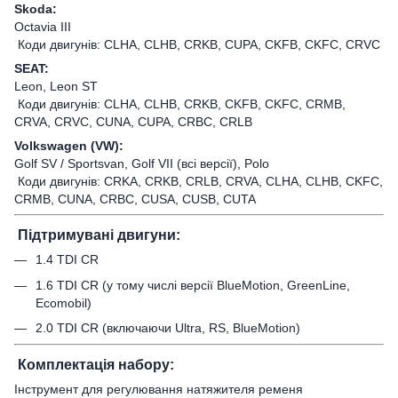
Skoda:
Octavia III
Коди двигунів: CLHA, CLHB, CRKB, CUPA, CKFB, CKFC, CRVC
SEAT:
Leon, Leon ST
Коди двигунів: CLHA, CLHB, CRKB, CKFB, CKFC, CRMB,
CRVA, CRVC, CUNA, CUPA, CRBC, CRLB
Volkswagen (VW):
Golf SV / Sportsvan, Golf VII (всі версії), Polo
Коди двигунів: CRKA, CRKB, CRLB, CRVA, CLHA, CLHB, CKFC,
CRMB, CUNA, CRBC, CUSA, CUSB, CUTA
Підтримувані двигуни:
1.4 TDI CR
1.6 TDI CR (у тому числі версії BlueMotion, GreenLine,
Ecomobil)
2.0 TDI CR (включаючи Ultra, RS, BlueMotion)
Комплектація набору:
Інструмент для регулювання натяжителя ременя