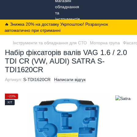
🔥 Знижка 20% на доставку Укрпоштою! Розрахунок
автоматично при отриманні
Інструменти та обладнання для СТО
Моторна група
Фіксат
Набір фіксаторів валів VAG 1.6 / 2.0
TDI CR (VW, AUDI) SATRA S-
TDI1620CR
Артикул:
S-TDI1620CR
Написати відгук
−23%
ХІТ