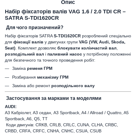
Опис
Набір фіксаторів валів VAG 1.6 / 2.0 TDI CR –
SATRA S-TDI1620CR
Для чого призначений?
Набір фіксаторів SATRA
S-TDI1620CR
розроблений спеціально
для
фіксації валів
у двигунах групи
VAG (VW, Audi, Skoda,
Seat)
. Комплект дозволяє
блокувати колінчастий вал
,
розподільний вал
і
паливний насос
у потрібному положенні
для безпечного та точного проведення робіт:
Заміна
ременя ГРМ
Розбирання
механізму ГРМ
Заміна або ремонт
розподільного валу
Застосування за марками та моделями
AUDI:
A3 Кабріолет, A3 седан, A3 Sportback, A4 / Allroad / Quattro, A5
Sportback, A6, Q5, TT
Коди двигунів: CRKB, CRLB, CRLC, CUNA, CLHA, CRBC,
CRBD, CRFA, CRFC, CNHA, CNHC, CSUA, CSUB