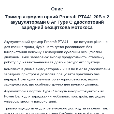
Опис
Тример акумуляторний Procraft PTA41 20В з 2
акумуляторами 8 Аг Type C двослотовий
зарядний безщіткова мотокоса
Акумуляторний тример Procraft PTA41 — це потужне рішення
для косіння трави, бур’янів та густої рослинності без
використання бензину. Оснащений сучасним безщітковим
двигуном, який забезпечує високу продуктивність, стабільну
роботу під навантаженням та довгий ресурс експлуатації.
Комплект із двома акумуляторами 20 В по 8 Аг та двослотовим
зарядним пристроєм дозволяє працювати практично без
перерв. Поки один акумулятор використовується, інший
заряджається, що особливо зручно для великих ділянок.
Акумулятори з портом Type C можуть використовуватись як
Power Bank для заряджання мобільних пристроїв, що додає
універсальності у використанні.
Тример підходить як для регулярного догляду за газоном, так і
для складніших задач — косіння бур’янів, жорсткої трави та