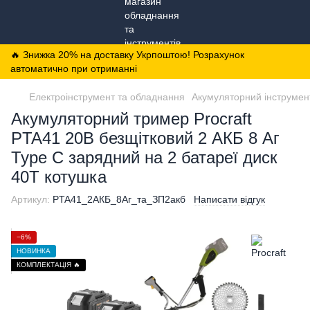
🔥 Знижка 20% на доставку Укрпоштою! Розрахунок
автоматично при отриманні
Електроінструмент та обладнання
Акумуляторний інструмен
Акумуляторний тример Procraft
PTA41 20В безщітковий 2 АКБ 8 Аг
Type C зарядний на 2 батареї диск
40Т котушка
Артикул:
PTA41_2АКБ_8Аг_та_ЗП2акб
Написати відгук
−6%
НОВИНКА
КОМПЛЕКТАЦІЯ 🔥